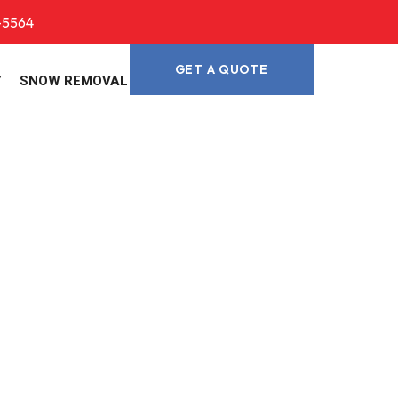
-5564
GET A QUOTE
Y
SNOW REMOVAL
мышечной
т
ой массы: Эффект