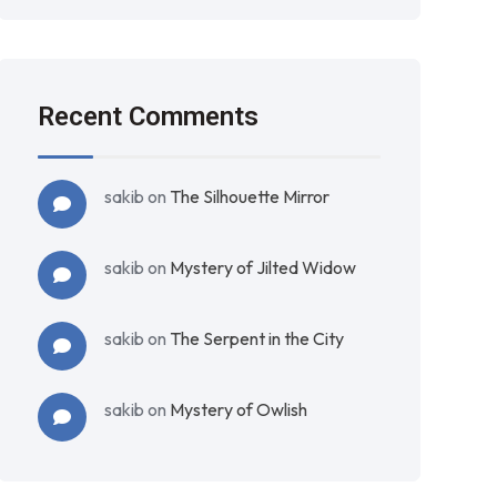
Recent Comments
sakib
on
The Silhouette Mirror
sakib
on
Mystery of Jilted Widow
sakib
on
The Serpent in the City
sakib
on
Mystery of Owlish