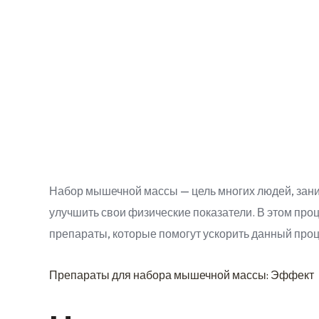
Набор мышечной массы — цель многих людей, зани
улучшить свои физические показатели. В этом про
препараты, которые помогут ускорить данный проц
Препараты для набора мышечной массы: Эффект