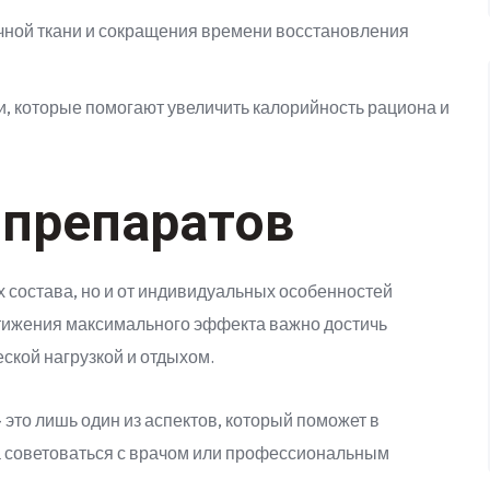
ной ткани и сокращения времени восстановления
, которые помогают увеличить калорийность рациона и
препаратов
х состава, но и от индивидуальных особенностей
стижения максимального эффекта важно достичь
кой нагрузкой и отдыхом.
это лишь один из аспектов, который поможет в
а советоваться с врачом или профессиональным