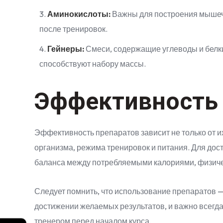
Аминокислоты:
Важны для построения мышеч
после тренировок.
Гейнеры:
Смеси, содержащие углеводы и белки
способствуют набору массы.
Эффективность 
Эффективность препаратов зависит не только от и
организма, режима тренировок и питания. Для до
баланса между потребляемыми калориями, физичес
Следует помнить, что использование препаратов — 
достижении желаемых результатов, и важно всегд
тренером перед началом курса.