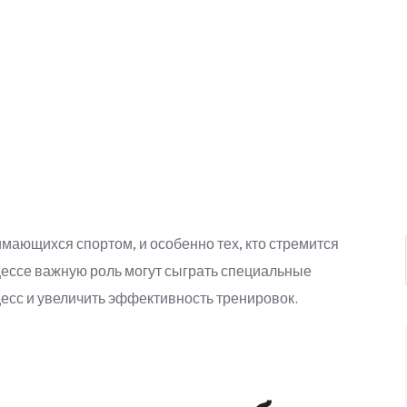
мающихся спортом, и особенно тех, кто стремится
цессе важную роль могут сыграть специальные
есс и увеличить эффективность тренировок.