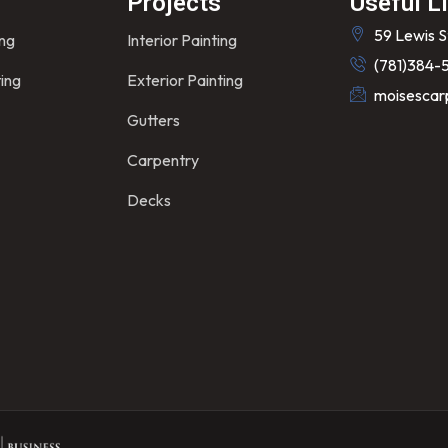
s
Projects
Useful L
59 Lewis S
ing
Interior Painting
(781)384-
ting
Exterior Painting
moisescar
Gutters
Carpentry
Decks