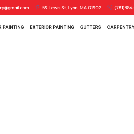
ry@gmail.com
59 Lewis St, Lynn, MA 01902
(781)384
R PAINTING
EXTERIOR PAINTING
GUTTERS
CARPENTR
ты для набора 
массы: Эффек
February
11
Препараты для набора мышечн